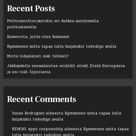
Recent Posts
Polttomoottoriautokin voi kulkea uusiutuvalla
polttoaineella
Kameroita, joilla olen kuvannut
Kymmenen uutta tapaa tulla huijatuksi tekoälyn avulla
Mistä lohjalaiset ovat tulleet?
Jääkaudella suomalaisten esiäidit elivät Etelä-Euroopassa
ja esi-isät Siperiassa
Recent Comments
Susan Rodriguez
aiheesta
Kymmenen uutta tapaa tulla
huijatuksi tekoälyn avulla
REMINI apps responsibly
aiheesta
Kymmenen uutta tapaa
tulla huijatuksi tekoälyn avulla