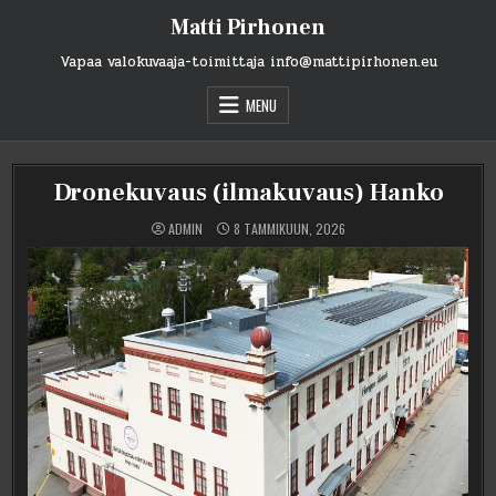
Skip
Matti Pirhonen
to
content
Vapaa valokuvaaja-toimittaja info@mattipirhonen.eu
MENU
Dronekuvaus (ilmakuvaus) Hanko
ADMIN
8 TAMMIKUUN, 2026