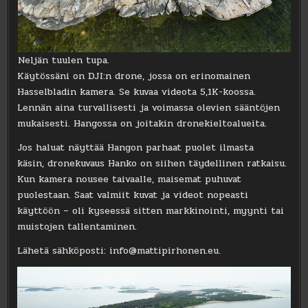
Neljän tuulen tupa.
Käytössäni on DJI:n drone, jossa on erinomainen
Hasselbladin kamera. Se kuvaa videota 5,1K-koossa.
Lennän aina turvallisesti ja voimassa olevien sääntöjen
mukaisesti. Hangossa on joitakin dronekieltoalueita.
Jos haluat näyttää Hangon parhaat puolet ilmasta
käsin, dronekuvaus Hanko on siihen täydellinen ratkaisu.
Kun kamera nousee taivaalle, maisemat puhuvat
puolestaan. Saat valmiit kuvat ja videot nopeasti
käyttöön – oli kyseessä sitten markkinointi, myynti tai
muistojen tallentaminen.
Lähetä sähköposti: info@mattipirhonen.eu.