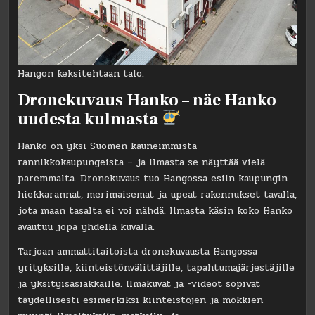
Hangon keksitehtaan talo.
Dronekuvaus Hanko – näe Hanko
uudesta kulmasta
Hanko on yksi Suomen kauneimmista
rannikkokaupungeista – ja ilmasta se näyttää vielä
paremmalta. Dronekuvaus tuo Hangossa esiin kaupungin
hiekkarannat, merimaisemat ja upeat rakennukset tavalla,
jota maan tasalta ei voi nähdä. Ilmasta käsin koko Hanko
avautuu jopa yhdellä kuvalla.
Tarjoan ammattitaitoista dronekuvausta Hangossa
yrityksille, kiinteistönvälittäjille, tapahtumajärjestäjille
ja yksityisasiakkaille. Ilmakuvat ja -videot sopivat
täydellisesti esimerkiksi kiinteistöjen ja mökkien