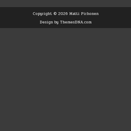
ETELÄ-
EUROOPASSA
JA
ESI-
Copyright © 2026 Matti Pirhonen
ISÄT
SIPERIASSA
Design by ThemesDNA.com