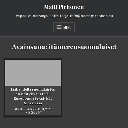
Skip
Matti Pirhonen
to
content
Vapaa valokuvaaja-toimittaja info@mattipirhonen.eu
MENU
Avainsana:
itämerensuomalaiset
Jääkaudella suomalaisten
esiäidit elivät Etelä-
Euroopassa ja esi-isät
Siperiassa
ADMIN
24 TAMMIKUUN, 2025
ON
0 COMMENT
JÄÄKAUDELLA
SUOMALAISTEN
ESIÄIDIT
ELIVÄT