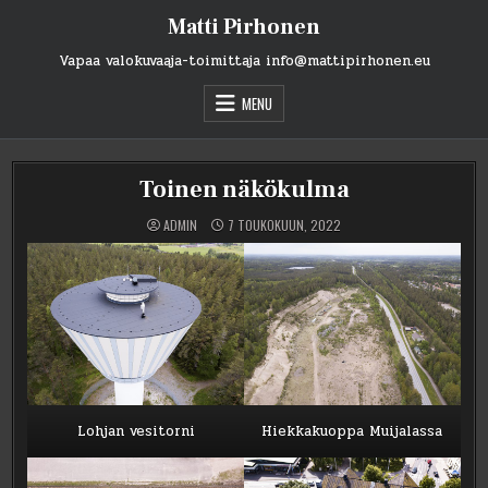
Skip
Matti Pirhonen
to
content
Vapaa valokuvaaja-toimittaja info@mattipirhonen.eu
MENU
Toinen näkökulma
ADMIN
7 TOUKOKUUN, 2022
Lohjan vesitorni
Hiekkakuoppa Muijalassa