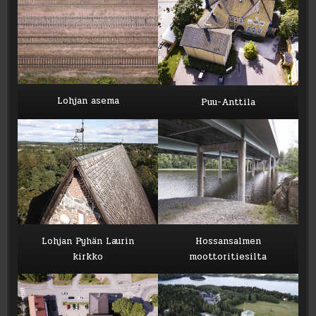
Lohjan asema
Puu-Anttila
Lohjan Pyhän Laurin
Hossansalmen
kirkko
moottoritiesilta