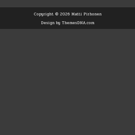
ETELÄ-
EUROOPASSA
JA
ESI-
Copyright © 2026 Matti Pirhonen
ISÄT
SIPERIASSA
Design by ThemesDNA.com