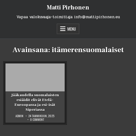
Skip
Matti Pirhonen
to
content
Vapaa valokuvaaja-toimittaja info@mattipirhonen.eu
MENU
Avainsana:
itämerensuomalaiset
Jääkaudella suomalaisten
esiäidit elivät Etelä-
Euroopassa ja esi-isät
Siperiassa
ADMIN
24 TAMMIKUUN, 2025
ON
0 COMMENT
JÄÄKAUDELLA
SUOMALAISTEN
ESIÄIDIT
ELIVÄT